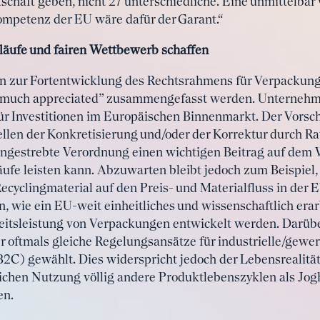
tschaft geben, nicht 27 unterschiedliche. Eine unmittel
ompetenz der EU wäre dafür der Garant.“
släufe und fairen Wettbewerb schaffen
ion zur Fortentwicklung des Rechtsrahmens für Verpackun
 much appreciated” zusammengefasst werden. Unternehme
ür Investitionen im Europäischen Binnenmarkt. Der Vorsc
ellen der Konkretisierung und/oder der Korrektur durch Ra
angestrebte Verordnung einen wichtigen Beitrag auf dem 
äufe leisten kann. Abzuwarten bleibt jedoch zum Beispiel,
cyclingmaterial auf den Preis- und Materialfluss in der
n, wie ein EU-weit einheitliches und wissenschaftlich erar
itsleistung von Verpackungen entwickelt werden. Darüb
 oftmals gleiche Regelungsansätze für industrielle/gew
) gewählt. Dies widerspricht jedoch der Lebensrealität,
lichen Nutzung völlig andere Produktlebenszyklen als Jo
en.