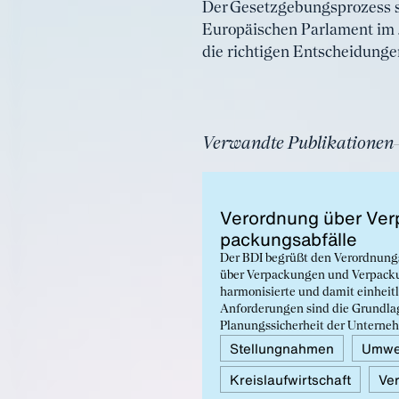
Der Gesetzgebungsprozess sc
Europäischen Parlament im J
die richtigen Entscheidunge
Verwandte Publikationen
Ver­ord­nung über Ver
pa­ckungs­ab­fäl­le
Der BDI begrüßt den Verordnun
über Verpackungen und Verpacku
harmonisierte und damit einheit
Anforderungen sind die Grundlag
Planungssicherheit der Unternehm
nachhaltige Verpackungsdesign. 
Stellungnahmen
Umwel
Stellen an Klarstellungen und Ko
Kreislaufwirtschaft
Ve
funktionierende Circular Econom
Verbesserungsvorschläge vorlegt