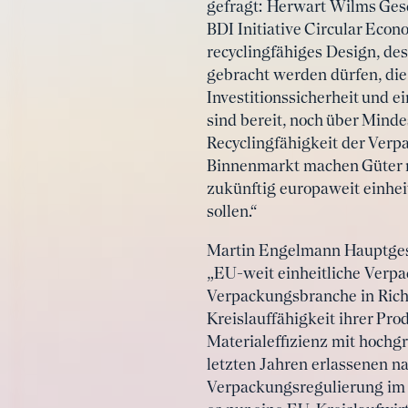
gefragt: Herwart Wilms Ges
BDI Initiative Circular Eco
recyclingfähiges Design, de
gebracht werden dürfen, die
Investitionssicherheit und e
sind bereit, noch über Mind
Recyclingfähigkeit der Verp
Binnenmarkt machen Güter ni
zukünftig europaweit einheit
sollen.“
Martin Engelmann Hauptgesc
„EU-weit einheitliche Verpa
Verpackungsbranche in Richt
Kreislauffähigkeit ihrer Pro
Materialeffizienz mit hochg
letzten Jahren erlassenen n
Verpackungsregulierung im 