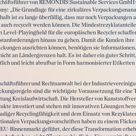
chäftsführer von REMONDIS Sustainable Services GmbH 
nomy: „Die Grundlage für eine zirkuläres Verpackungsmana
shalb ist es lange überfällig, dass nur noch Verpackungen
 auch recycelt werden können. Die Mindestrezyklatanteil
in Level-Playingfield für die europäischen Recycler schaff
estanforderungen hinaus zu gehen. Damit die Kunden ihre
ackungen ausrichten können, benötigen sie Informationen
cht an Ländergrenzen halt. Es ist daher ein guter Schritt
lich und leicht abrufbar in Form harmonisierter Etiketten
häftsführer und Rechtsanwalt bei der Industrievereinig
ckungsregeln sind die wichtigste Voraussetzung für eine 
ung Kreislaufwirtschaft. Die Hersteller von Kunststoffve
dukte investiert und stehen mit innovativen Lösungen berei
radiger Recyclingfähigkeit und dem Einsatz von Rezyklaten
ationalen Verpackungsvorschriften haben zu einem Flicke
EU-Binnenmarkt geführt, der diese Transformation erhebl