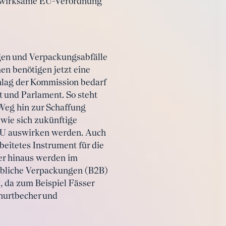
bar wirksame EU-Verordnung
gen und Verpackungsabfälle
n benötigen jetzt eine
hlag der Kommission bedarf
t und Parlament. So steht
Weg hin zur Schaffung
 wie sich zukünftige
 EU auswirken werden. Auch
beitetes Instrument für die
er hinaus werden im
erbliche Verpackungen (B2B)
 da zum Beispiel Fässer
ghurtbecher und