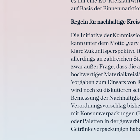
es nur eine EU-Kreislaufwir
auf Basis der Binnenmarktk
Regeln für nachhaltige Krei
Die Initiative der Kommiss
kann unter dem Motto „very
klare Zukunftsperspektive f
allerdings an zahlreichen St
zwar außer Frage, dass die 
hochwertiger Materialkreisl
Vorgaben zum Einsatz von Re
wird noch zu diskutieren sei
Bemessung der Nachhaltigke
Verordnungsvorschlag bisher
mit Konsumverpackungen (B2C
oder Paletten in der gewerb
Getränkeverpackungen hab