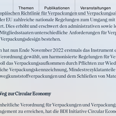
Themen
Publikationen
Veranstaltungen
ropäischen Richtlinie für Verpackungen und Verpackungsa
uf dem Weg zum Vorreite
 der EU zahlreiche nationale Regelungen zum Umgang mi
rt. Dies erhöht und erschwert den administrativen sowie 
ngskreisläufe
Mitgliedsstaaten unterschiedliche Anforderungen für V
 Verpackungsdesign bestehen.
 hat nun Ende November 2022 erstmals das Instrument ein
Verordnung gewählt, um harmonisierte Regelungen für Ver
t soll das Verpackungsaufkommen durch Pflichten zur Wie
liche Verpackungskennzeichnung, Mindestrezyklatanteile
wegkunststoffverpackungen und dem Schließen von Mater
Weg zur Circular Economy
inheitliche Verordnung für Verpackungen und Verpackungs
ement zu erreichen, hat die BDI Initiative Circular Econ