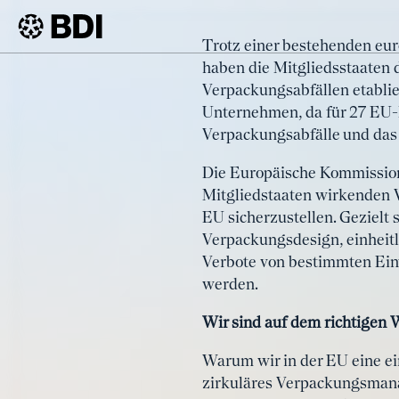
Artikel
Trotz einer bestehenden eu
Europa a
haben die Mitgliedsstaaten
BDI
Artikel
Verpackungsabfällen etablie
Verpacku
Unternehmen, da für 27 EU-
Verpackungsabfälle und das
Die Europäische Kommission
Mitgliedstaaten wirkenden 
EU sicherzustellen. Geziel
Verpackungsdesign, einheit
Verbote von bestimmten Ein
werden.
Wir sind auf dem richtigen 
Warum wir in der EU eine e
zirkuläres Verpackungsmanag