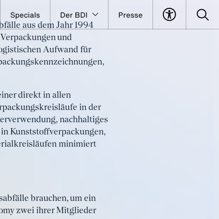
Specials
Der BDI
Presse
bfälle aus dem Jahr 1994
r für
t Verpackungen und
logistischen Aufwand für
erpackungskennzeichnungen,
er direkt in allen
packungskreisläufe in der
derverwendung, nachhaltiges
 in Kunststoffverpackungen,
ialkreisläufen minimiert
abfälle brauchen, um ein
omy zwei ihrer Mitglieder