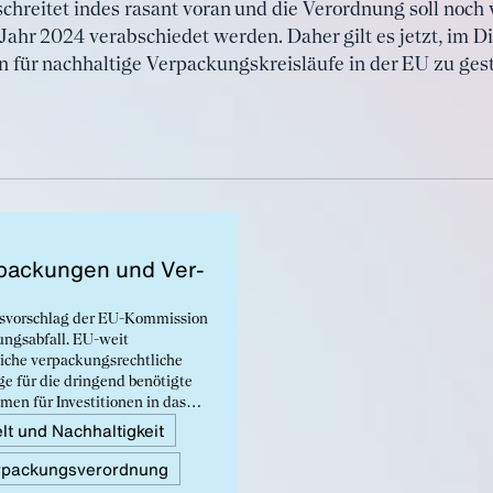
hreitet indes rasant voran und die Verordnung soll noch
ahr 2024 verabschiedet werden. Daher gilt es jetzt, im Di
n für nachhaltige Verpackungskreisläufe in der EU zu gest
­pa­ckun­gen und Ver­
gsvorschlag der EU-Kommission
ngsabfall. EU-weit
liche verpackungsrechtliche
e für die dringend benötigte
en für Investitionen in das
Dennoch fehlt es an einigen
t und Nachhaltigkeit
nkretisierungen für eine
rpackungsverordnung
y, weshalb der BDI
.