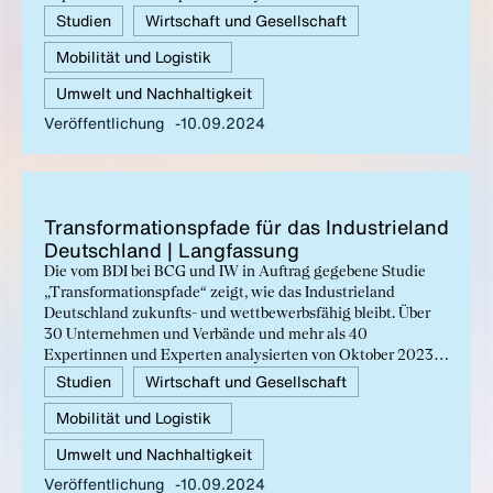
bis September 2024 die Standortbedingungen für die
Studien
Wirtschaft und Gesellschaft
Industrie und industrienahe Dienstleistungen. Jetzt die
Mobilität und Logistik
Studie lesen!
Umwelt und Nachhaltigkeit
Veröffentlichung
10.09.2024
Trans­for­ma­ti­ons­pfa­de für das In­dus­trie­land
Deutsch­land | Lang­fas­sung
Die vom BDI bei BCG und IW in Auftrag gegebene Studie
„Transformationspfade“ zeigt, wie das Industrieland
Deutschland zukunfts- und wettbewerbsfähig bleibt. Über
30 Unternehmen und Verbände und mehr als 40
Expertinnen und Experten analysierten von Oktober 2023
bis September 2024 die Standortbedingungen für die
Studien
Wirtschaft und Gesellschaft
Industrie und industrienahe Dienstleistungen. Jetzt die
Mobilität und Logistik
Studie lesen!
Umwelt und Nachhaltigkeit
Veröffentlichung
10.09.2024