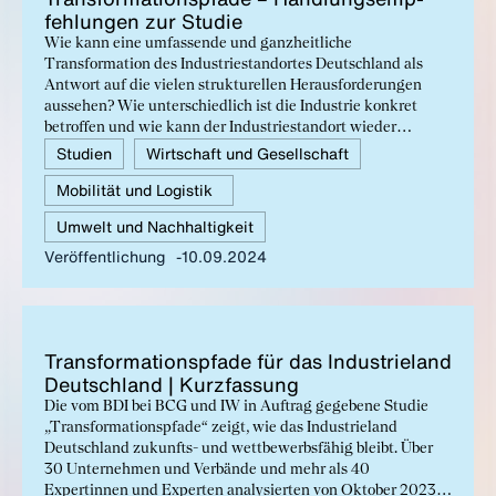
feh­lun­gen zur Stu­die
Wie kann eine umfassende und ganzheitliche
Transformation des Industriestandortes Deutschland als
Antwort auf die vielen strukturellen Herausforderungen
aussehen? Wie unterschiedlich ist die Industrie konkret
betroffen und wie kann der Industriestandort wieder
langfristig wetterfest gemacht werden, um Anschluss an die
Studien
Wirtschaft und Gesellschaft
Wachstumsdynamik anderer großer Volkswirtschaften zu
Mobilität und Logistik
finden? Diesen Fragen beantwortet die Studie
„Transformationspfade für das Industrieland Deutschland“,
Umwelt und Nachhaltigkeit
die wir bei BCG und dem IW in Auftrag gaben. Die
Veröffentlichung
10.09.2024
vorliegenden BDI-Handlungsempfehlungen ergänzen diese
Studie und befassen sich mit Möglichkeiten der Politik für
konkrete nächste Schritte.
Trans­for­ma­ti­ons­pfa­de für das In­dus­trie­land
Deutsch­land | Kurz­fas­sung
Die vom BDI bei BCG und IW in Auftrag gegebene Studie
„Transformationspfade“ zeigt, wie das Industrieland
Deutschland zukunfts- und wettbewerbsfähig bleibt. Über
30 Unternehmen und Verbände und mehr als 40
Expertinnen und Experten analysierten von Oktober 2023