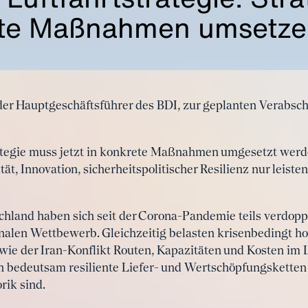
ete Maßnahmen umsetz
nder Hauptgeschäftsführer des BDI, zur geplanten Verabsc
rategie muss jetzt in konkrete Maßnahmen umgesetzt werd
ät, Innovation, sicherheitspolitischer Resilienz nur leiste
chland haben sich seit der Corona-Pandemie teils verdopp
nalen Wettbewerb. Gleichzeitig belasten krisenbedingt h
wie der Iran-Konflikt Routen, Kapazitäten und Kosten im 
sch bedeutsam resiliente Liefer- und Wertschöpfungsketten
rik sind.