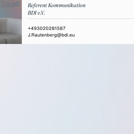
Referent Kommunikation
BDI e.V.
+493020281587
J.Rautenberg@bdi.eu