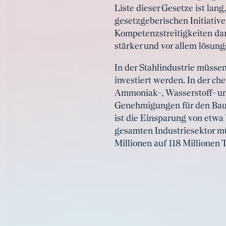
Liste dieser Gesetze ist lan
gesetzgeberischen Initiative
Kompetenzstreitigkeiten dar
stärker und vor allem lösun
In der Stahlindustrie müss
investiert werden. In der c
Ammoniak-, Wasserstoff- un
Genehmigungen für den Bau 
ist die Einsparung von etwa 
gesamten Industriesektor m
Millionen auf 118 Millionen