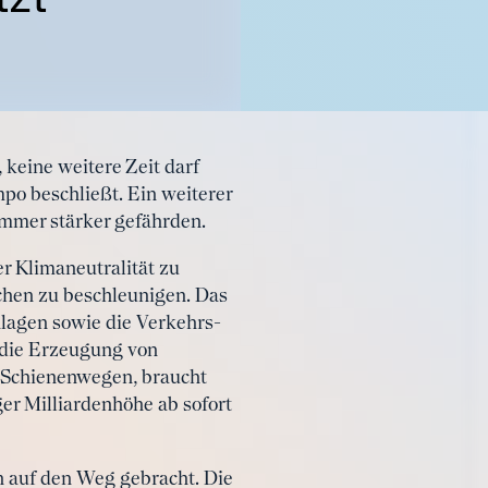
eine weitere Zeit darf
mpo beschließt. Ein weiterer
immer stärker gefährden.
r Klimaneutralität zu
chen zu beschleunigen. Das
lagen sowie die Verkehrs-
 die Erzeugung von
d Schienenwegen, braucht
er Milliardenhöhe ab sofort
n auf den Weg gebracht. Die