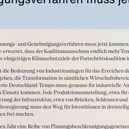
anungs- und Genehmigungsverfahren muss jetzt kommen, k
e erwartet, dass der Koalitionsausschuss endlich mehr Te
 ehrgeizigen Klimaschutzziele der Fortschrittskoalition 
 die Bedeutung von Industrieanlagen für das Erreichen de
ehen, die Transformation in sämtlichen Wirtschaftsberei
rte Deutschland-Tempo muss genauso für industrielle An
um Einsatz kommen. Jede Produktionsumstellung, etwa für
erung der Infrastruktur, etwa von Brücken, Schleusen un
sregierung muss den Weg für Investitionen in dreistellig
n frei machen.
nen Jahr eine Reihe von Planungsbeschleunigungsgesetze