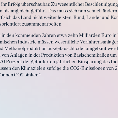
g, ihr Erfolg überschaubar. Zu wesentlicher Beschleunigun
n bislang nicht geführt. Das muss sich nun schnell ändern
f sich das Land nicht weiter leisten. Bund, Länder und
gsorientiert zusammenarbeiten.
en in den kommenden Jahren etwa zehn Milliarden Euro in
hemischen Industrie müssen wesentliche Verfahrensanlage
d Methanolproduktion ausgetauscht oder umgebaut werde
von Anlagen in der Produktion von Basischemikalien um 
70 Prozent der geforderten jährlichen Einsparung des Ind
üssen den Klimazielen zufolge die CO2-Emissionen von 2
 Tonnen CO2 sinken.“