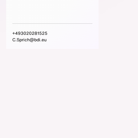
+493020281525
C.Sprich@bdi.eu