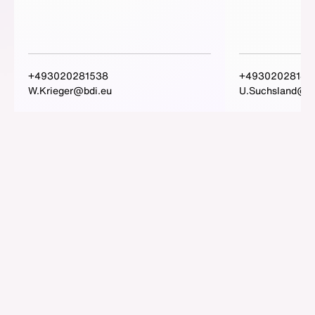
+493020281538
+49302028140
W.Krieger@bdi.eu
U.Suchsland@bd