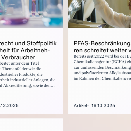
PF­AS-Be­schrän­kungs
recht und Stoff­po­li­tik
ren schrei­tet wei­ter 
­heit für Ar­beit­neh­
Ver­brau­cher
Bereits seit 2022 wird bei der 
Chemikalienagentur (ECHA) ein
beitet unter dem Titel
zur umfassenden Beschränkung 
t Themenfelder wie die
und polyfluorierten Alkylsubst
dustrieller Produkte, die
im Rahmen der Chemikalienver
rheit industrieller Anlagen, die
REACH diskutiert. Trotz der A
 Akkreditierung, sowie den
Beschränkungsvorschlages im 
Arbeitsschutz. Unter dem Titel
die umfangreiche öffentliche Ko
ist der BDI bei der Regulierung
sieht die Industrie den pauscha
offe aktiv.
.12.2025
Artikel
16.10.2025
weiterhin kritisch. In der vorli
hätte die Beschränkung erhebli
Auswirkungen auf Wertschöpfu
sowie auf Innovations- und
Wettbewerbsfähigkeit zahlreich