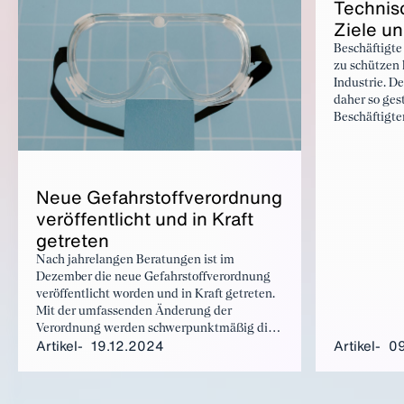
Tech­ni­s
Zie­le u
Beschäftigte
zu schützen 
Industrie. De
daher so gest
Beschäftigte
Maßnahmen v
Unternehmen 
produzieren 
widerspruchs
Neue Ge­fahr­stoff­ver­ord­nung
Risiken am A
ver­öf­fent­licht und in Kraft
wirtschaftli
ge­tre­ten
Nach jahrelangen Beratungen ist im
Dezember die neue Gefahrstoffverordnung
veröffentlicht worden und in Kraft getreten.
Mit der umfassenden Änderung der
Verordnung werden schwerpunktmäßig die
Artikel
19.12.2024
Artikel
09
Regelungen zu Tätigkeiten mit
krebserzeugenden Gefahrstoffen
aktualisiert.