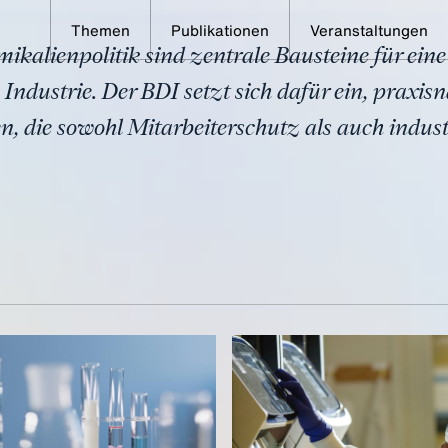
Themen
Publikationen
Veranstaltungen
kalienpolitik sind zentrale Bausteine für eine 
hutz und Chemikalienpol
ndustrie. Der BDI setzt sich dafür ein, praxisn
n, die sowohl Mitarbeiterschutz als auch indus