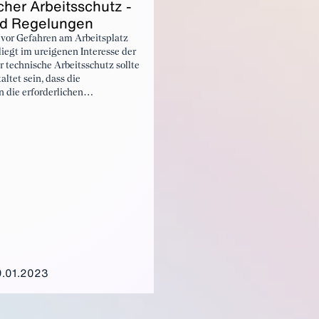
cher Ar­beits­schutz -
Industriezweige.
nd Re­ge­lun­gen
 vor Gefahren am Arbeitsplatz
liegt im ureigenen Interesse der
r technische Arbeitsschutz sollte
altet sein, dass die
n die erforderlichen
erlässlich umsetzen und die
weiterhin wirtschaftlich
können. Dazu bedarf es eines
freien Regelwerks, das die
rbeitsplatz auf ein ethisch und
ch vertretbares Maß beschränkt.
.01.2023