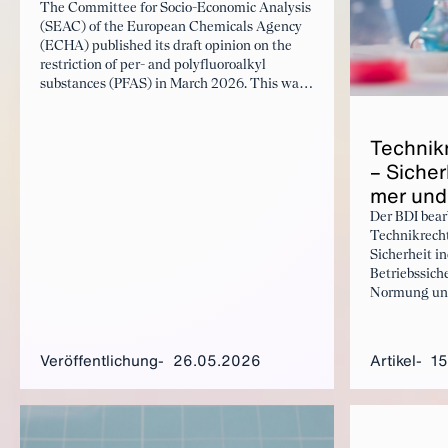
The Committee for Socio-Economic Analysis
(SEAC) of the European Chemicals Agency
(ECHA) published its draft opinion on the
restriction of per- and polyfluoroalkyl
substances (PFAS) in March 2026. This was
followed by a public consultation in which
the Federation of German Industries (BDI)
Tech­nik­
participated with the present submission. In
its statement, the BDI comments on key
– Si­cher
aspects of the proposed restriction and
mer und 
outlines the socio-economic implications of a
comprehensive PFAS ban.
Der BDI bear
Technikrech
Sicherheit in
Betriebssiche
Normung und
technischen 
Stoffpolitik 
chemischer St
Veröffentlichung
26.05.2026
Artikel
15