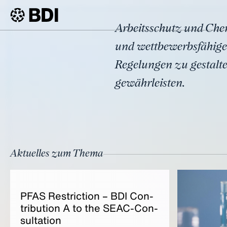
Thema
Arbeitsschutz und Chemi
Arbeitssc
BDI
Themen
und wettbewerbsfähige I
Regelungen zu gestalte
gewährleisten.
Aktuelles zum Thema
PF­AS Rest­ric­tion – BDI Con­
tri­bu­ti­on A to the SEAC-Con­
sul­ta­ti­on