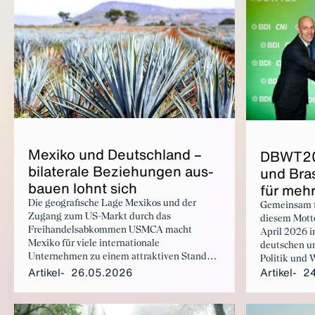
Me­xi­ko und Deutsch­land –
DBWT202
bi­la­te­ra­le Be­zie­hun­gen aus­
und Bra­s
bau­en lohnt sich
für mehr 
Die geografische Lage Mexikos und der
Gemeinsam fü
Zugang zum US-Markt durch das
diesem Motto
Freihandelsabkommen USMCA macht
April 2026 i
Mexiko für viele internationale
deutschen un
Unternehmen zu einem attraktiven Standort.
Politik und 
Artikel
26.05.2026
Artikel
2
Weiterhin bietet das Land politische
Deutsch-Bras
Stabilität, freien Handel durch zahlreichen
Abkommen, einen großen Binnenmarkt und
ein gutes Ausbildungsniveau in technischen