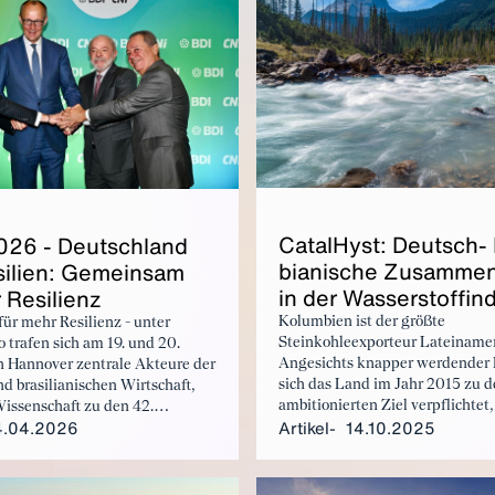
Ca­tal­Hyst: Deutsch-
6 - Deutsch­land
bia­ni­sche Zu­sam­men­
i­li­en: Ge­mein­sam
in der Was­ser­stoff­in­
Re­si­li­enz
Kolumbien ist der größte
r mehr Resilienz - unter
Steinkohleexporteur Lateinamer
 trafen sich am 19. und 20.
Angesichts knapper werdender 
n Hannover zentrale Akteure der
sich das Land im Jahr 2015 zu 
d brasilianischen Wirtschaft,
ambitionierten Ziel verpflichtet
Wissenschaft zu den 42.
4.04.2026
Artikel
14.10.2025
Klimaneutralität zu erreichen u
ilianischen Wirtschaftstagen.
die Treibhausgasemissionen um
zu verringern. Die Nutzung vo
Wasserstoff und Derivaten könn