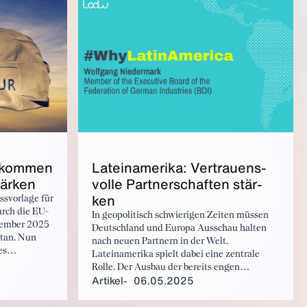
reichen
ein
nd des
erbands
­kom­men
La­tein­ame­ri­ka: Ver­trau­ens­
tär­ken
vol­le Part­ner­schaf­ten stär­
ken
ssvorlage für
rch die EU-
In geopolitisch schwierigen Zeiten müssen
tember 2025
Deutschland und Europa Ausschau halten
etan. Nun
nach neuen Partnern in der Welt.
es
Lateinamerika spielt dabei eine zentrale
ung zügig
Rolle. Der Ausbau der bereits engen
einen Markt
Artikel
06.05.2025
wirtschaftlichen Zusammenarbeit –
insbesondere mit Brasilien – bietet auch der
hern
deutschen Industrie neue Impulse. Bei den