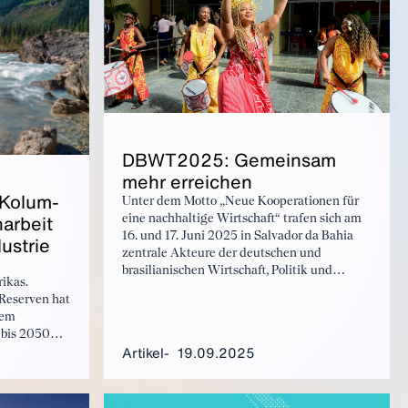
DBWT2025: Ge­mein­sam
mehr er­rei­chen
 Ko­lum­
Unter dem Motto „Neue Kooperationen für
ar­beit
eine nachhaltige Wirtschaft“ trafen sich am
16. und 17. Juni 2025 in Salvador da Bahia
dus­trie
zentrale Akteure der deutschen und
brasilianischen Wirtschaft, Politik und
ikas.
Wissenschaft zu den 41. Deutsch-
Reserven hat
Brasilianischen Wirtschaftstagen.
dem
, bis 2050
Artikel
19.09.2025
nd bis 2030
 51 Prozent
n grünem
te einen