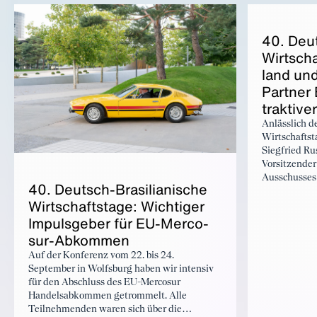
und das fünf
Rahmenbedingungen und neue
215 Million
Handelsabkommen könnten wichtige
Impulse für einen Ausbau der
40. Deuts
Wirtschaftsbeziehungen geben.
Wirt­sch
land und
Part­ner B
trak­ti­v
Anlässlich d
Wirtschaftst
Siegfried R
Vorsitzender
Ausschusses
40. Deutsch-Bra­si­lia­ni­sche
(LADW) und 
Wirt­schafts­ta­ge: Wich­ti­ger
der Volkswa
Im­puls­ge­ber für EU-Mer­co­
sur-Ab­kom­men
Auf der Konferenz vom 22. bis 24.
September in Wolfsburg haben wir intensiv
für den Abschluss des EU-Mercosur
Handelsabkommen getrommelt. Alle
Teilnehmenden waren sich über die