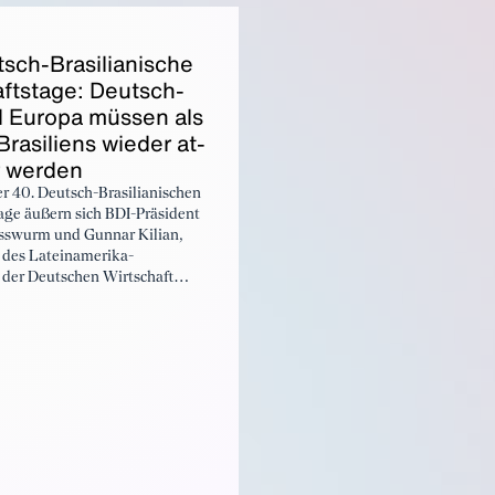
tgrößte Land der Welt mit über
schaffen, eine der größten Han
en Einwohnern.
weltweit. Es eröffnet neue Chan
ch-Bra­si­lia­ni­sche
Unternehmen, stärkt Wettbewer
und erleichtert den Zugang zu 
afts­ta­ge: Deutsch­
Märkten und Rohstoffen. Zugleic
 Eu­ro­pa müs­sen als
ein klares Signal für Offenheit u
ra­si­li­ens wie­der at­
regelbasierten Handel in Zeiten
er wer­den
zunehmenden Protektionismus.
er 40. Deutsch-Brasilianischen
age äußern sich BDI-Präsident
usswurm und Gunnar Kilian,
 des Lateinamerika-
 der Deutschen Wirtschaft
Mitglied des Konzernvorstands
gen AG.