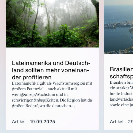
Berufen.
La­tein­ame­ri­ka und Deutsch­
Bra­si­li­
land soll­ten mehr von­ein­an­
schafts­p
der pro­fi­tie­ren
Brasilien br
Lateinamerika gilt als Wachstumsregion mit
ein starker W
großem Potenzial – auch aktuell mit
breite Indust
wenig&nbsp;Wachstum und in
landwirtscha
schwierigen&nbsp;Zeiten. Die Region hat da
sowie eine 
großen Bedarf, wo die deutschen
Bevölkerung
Unternehmen viel zu bieten haben.
Industrie mo
Trotzdem bleibt das wirtschaftliche
Artikel
19.09.2025
Artikel
2
wettbewerbsf
Engagement Deutschlands in der Region
die größte V
weit unter seinen Möglichkeiten. Verbesserte