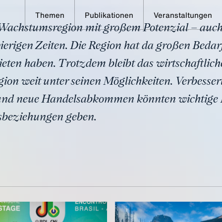
Themen
Publikationen
Veranstaltungen
 Wachstumsregion mit großem Potenzial – auch
erika
rigen Zeiten. Die Region hat da großen Bedarf
eten haben. Trotzdem bleibt das wirtschaftli
gion weit unter seinen Möglichkeiten. Verbesser
d neue Handelsabkommen könnten wichtige I
sbeziehungen geben.