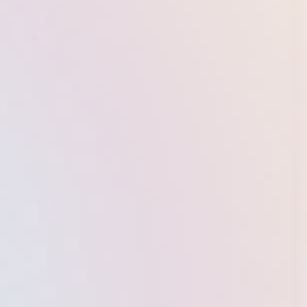
delszonen
Deutsch-Brasilianischen Wirtschaftstagen
cen für
im Juni werden wir untersuchen, wie
bsfähigkeit
Kooperationen in den Bereichen
wichtigen
Dekarbonisierung, Digitalisierung,
h setzt es
Kreislaufwirtschaft, Innovationen und der
nd fairen,
Ausbau nachhaltiger Infrastrukturen konkret
aussehen könnten. Wolfgang Niedermark
erklärt im Video, warum Lateinamerika als
Verbündeter und wichtiger Zukunftsmarkt
mehr Aufmerksamkeit verdient.