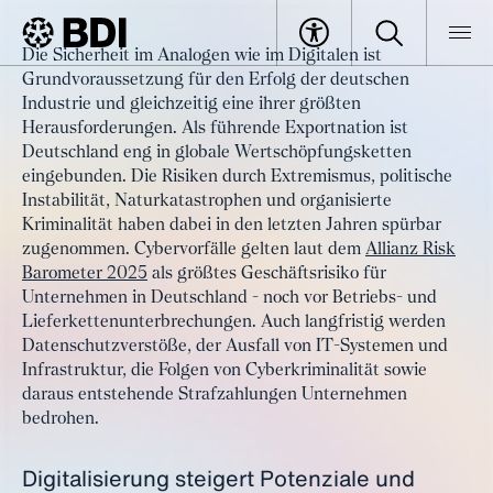
Artikel
Die Sicherheit im Analogen wie im Digitalen ist
Sicherheit analog und digital –
Grundvoraussetzung für den Erfolg der deutschen
BDI
Artikel
zentraler Wettbewerbsfaktor für
Industrie und gleichzeitig eine ihrer größten
Herausforderungen. Als führende Exportnation ist
die deutsche Industrie
Deutschland eng in globale Wertschöpfungsketten
eingebunden. Die Risiken durch Extremismus, politische
Instabilität, Naturkatastrophen und organisierte
Kriminalität haben dabei in den letzten Jahren spürbar
zugenommen. Cybervorfälle gelten laut dem
Allianz Risk
Barometer 2025
als größtes Geschäftsrisiko für
Unternehmen in Deutschland - noch vor Betriebs- und
Lieferkettenunterbrechungen. Auch langfristig werden
Datenschutzverstöße, der Ausfall von IT-Systemen und
Infrastruktur, die Folgen von Cyberkriminalität sowie
daraus entstehende Strafzahlungen Unternehmen
bedrohen.
Digitalisierung steigert Potenziale und