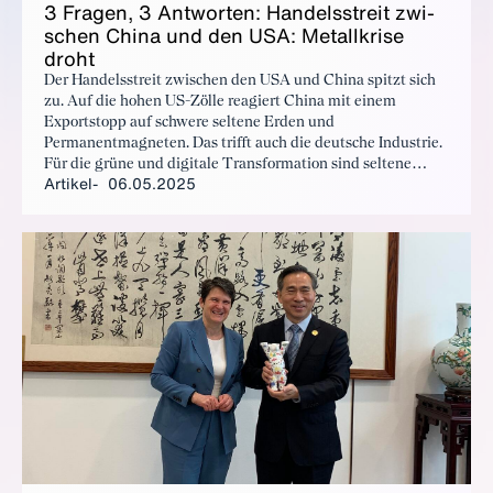
3 Fra­gen, 3 Ant­wor­ten: Han­dels­streit zwi­
schen Chi­na und den USA: Me­tall­kri­se
droht
Der Handelsstreit zwischen den USA und China spitzt sich
zu. Auf die hohen US-Zölle reagiert China mit einem
Exportstopp auf schwere seltene Erden und
Permanentmagneten. Das trifft auch die deutsche Industrie.
Für die grüne und digitale Transformation sind seltene
Artikel
06.05.2025
Erden unerlässlich. Wir haben bei unserem Rohstoffexperten
Stefan Steinicke nachgefragt, welche Folgen zu erwarten
sind für die deutsche und europäische Industrie und wie die
Bundesregierung jetzt noch wichtige Rohstoffe sichern
kann.