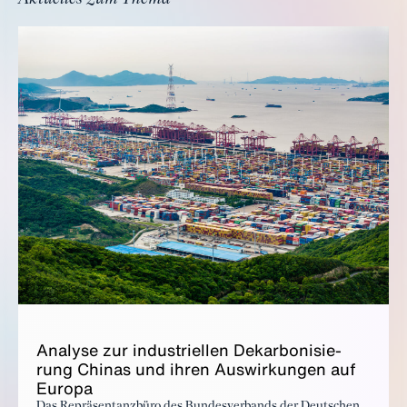
Ana­ly­se zur in­dus­tri­el­len De­kar­bo­ni­sie­
rung Chi­nas und ih­ren Aus­wir­kun­gen auf
Eu­ro­pa
Das Repräsentanzbüro des Bundesverbands der Deutschen