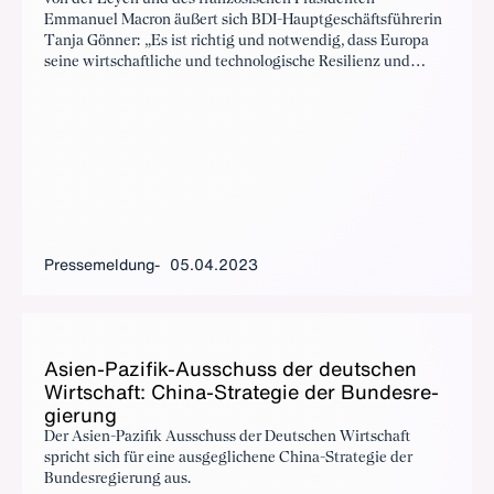
Emmanuel Macron äußert sich BDI-Hauptgeschäftsführerin
Tanja Gönner: „Es ist richtig und notwendig, dass Europa
seine wirtschaftliche und technologische Resilienz und
Wettbewerbsfähigkeit stärkt, während es weiterhin
Kommunikation und Austausch mit China sucht.“
Pressemeldung
05.04.2023
Asi­en-Pa­zi­fik-Aus­schuss der deut­schen
Wirt­schaft: Chi­na-Stra­te­gie der Bun­des­re­
gie­rung
Der Asien-Pazifik Ausschuss der Deutschen Wirtschaft
spricht sich für eine ausgeglichene China-Strategie der
Bundesregierung aus.