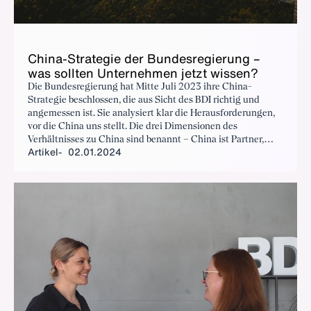
Chi­na-Stra­te­gie der Bun­des­re­gie­rung –
was soll­ten Un­ter­neh­men jetzt wis­sen?
Die Bundesregierung hat Mitte Juli 2023 ihre China-
Strategie beschlossen, die aus Sicht des BDI richtig und
angemessen ist. Sie analysiert klar die Herausforderungen,
vor die China uns stellt. Die drei Dimensionen des
Verhältnisses zu China sind benannt – China ist Partner,
Artikel
02.01.2024
Wettbewerber und systemischer Rivale. Politik, Wirtschaft
und Gesellschaft fordern gemeinsam, die richtige Balance
herzustellen. Mit welchen Auswirkungen müssen deutsche
Unternehmen jetzt rechnen?