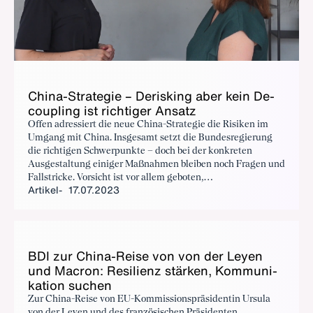
Chi­na-Stra­te­gie – De­ris­king aber kein De­
cou­pling ist rich­ti­ger An­satz
Offen adressiert die neue China-Strategie die Risiken im
Umgang mit China. Insgesamt setzt die Bundesregierung
die richtigen Schwerpunkte – doch bei der konkreten
Ausgestaltung einiger Maßnahmen bleiben noch Fragen und
Fallstricke. Vorsicht ist vor allem geboten,
Artikel
17.07.2023
Handlungsspielräume von Unternehmen zu engmaschig
kontrollieren oder einschränken zu wollen. Wie die China-
Strategie im Detail aussieht und was sie konkret für
deutsche Unternehmen mit China-Geschäft bedeutet,
erklärt BDI-China-Expertin Patricia Schetelig im Interview.
BDI zur Chi­na-Rei­se von von der Ley­en
und Macron: Re­si­li­enz stär­ken, Kom­mu­ni­
ka­ti­on su­chen
Zur China-Reise von EU-Kommissionspräsidentin Ursula
von der Leyen und des französischen Präsidenten