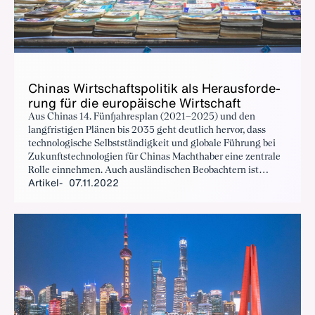
Chi­nas Wirt­schafts­po­li­tik als Her­aus­for­de­
rung für die eu­ro­päi­sche Wirt­schaft
Aus Chinas 14. Fünfjahresplan (2021–2025) und den
langfristigen Plänen bis 2035 geht deutlich hervor, dass
technologische Selbstständigkeit und globale Führung bei
Zukunftstechnologien für Chinas Machthaber eine zentrale
Rolle einnehmen. Auch ausländischen Beobachtern ist
Artikel
07.11.2022
spätestens seit der 2015 ins Leben gerufenen Initiative
»Made in China 2025« klar, dass die Volksrepublik in den
entscheidenden Technologien der kommenden Jahrzehnten
mit aller Macht an die Weltspitze drängt.