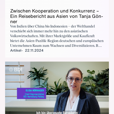
Zwi­schen Ko­ope­ra­ti­on und Kon­kur­renz –
Ein Rei­se­be­richt aus Asi­en von Tan­ja Gön­
ner
Von Indien über China bis Indonesien – der Welthandel
verschiebt sich immer mehr hin zu den asiatischen
Volkswirtschaften. Mit ihrer Marktgröße und Kaufkraft
bietet die Asien-Pazifik-Region deutschen und europäischen
Unternehmen Raum zum Wachsen und Diversifizieren. BDI-
Artikel
22.11.2024
Hauptgeschäftsführerin Tanja Gönner war vor Ort. In China
und Indien traf sie Wirtschafts- und Regierungsvertreter,
lotete Möglichkeiten für Kooperation aus, sprach
Herausforderungen in der Zusammenarbeit und Lösungen
für ein Level-Playing-Field an. Wir waren mit Kamera dabei.