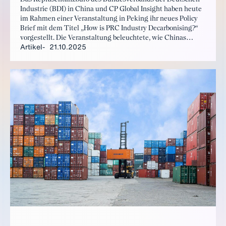
Industrie (BDI) in China und CP Global Insight haben heute
im Rahmen einer Veranstaltung in Peking ihr neues Policy
Brief mit dem Titel „How is PRC Industry Decarbonising?“
vorgestellt. Die Veranstaltung beleuchtete, wie Chinas
Artikel
21.10.2025
Bestrebungen zur Reduzierung industrieller Emissionen die
globalen Klimaziele beeinflussen und die
Wettbewerbsdynamik mit der europäischen Industrie
verändern werden, während sich die EU auf die nächste
Phase des CO₂-Grenzausgleichsmechanismus (CBAM) im
Jahr 2026 vorbereitet.