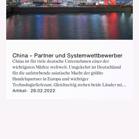
Chi­na – Part­ner und Sys­tem­wett­be­wer­ber
China ist für viele deutsche Unternehmen einer der
wichtigsten Märkte weltweit. Umgekehrt ist Deutschland
für die aufstrebende asiatische Macht der größte
Handelspartner in Europa und wichtiger
Technologielieferant. Gleichzeitig stehen beide Länder mit
Artikel
28.02.2022
ihren unterschiedlichen politischen und wirtschaftlichen
Systemen in einem Spannungsfeld zwischen Partnerschaft
und systemischen Wettbewerb.