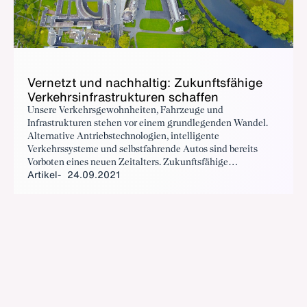
Ver­netzt und nach­hal­tig: Zu­kunfts­fä­hi­ge
Ver­kehrs­in­fra­struk­tu­ren schaf­fen
Unsere Verkehrsgewohnheiten, Fahrzeuge und
Infrastrukturen stehen vor einem grundlegenden Wandel.
Alternative Antriebstechnologien, intelligente
Verkehrssysteme und selbstfahrende Autos sind bereits
Vorboten eines neuen Zeitalters. Zukunftsfähige
Artikel
24.09.2021
Verkehrsinfrastrukturen sind Voraussetzung für diesen
Wandel. Zugleich ist eine bedarfsgerechte
Verkehrsinfrastruktur ein Standortfaktor: Deutschland
braucht sie aufgrund seiner zentralen Lage in Europa und
für seine exportorientierte Industrie.