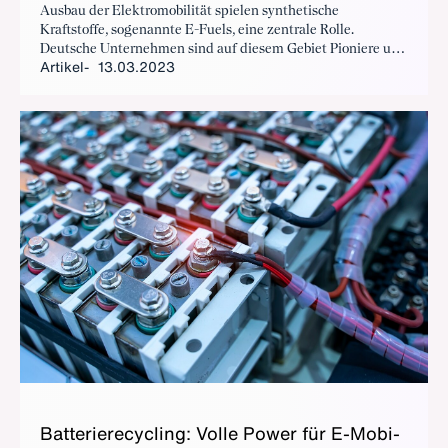
Ausbau der Elektromobilität spielen synthetische
Kraftstoffe, sogenannte E-Fuels, eine zentrale Rolle.
Deutsche Unternehmen sind auf diesem Gebiet Pioniere und
Artikel
13.03.2023
erarbeiten Lösungen für die Mobilität von morgen.
Bat­te­rie­re­cy­cling: Vol­le Power für E-Mo­bi­