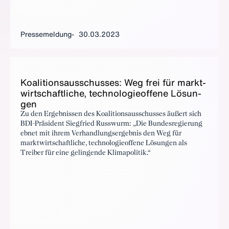
Pressemeldung
30.03.2023
Ko­ali­ti­ons­aus­schus­ses: Weg frei für markt­
wirt­schaft­li­che, tech­no­lo­gie­of­fe­ne Lö­sun­
gen
Zu den Ergebnissen des Koalitionsausschusses äußert sich
BDI-Präsident Siegfried Russwurm: „Die Bundesregierung
ebnet mit ihrem Verhandlungsergebnis den Weg für
marktwirtschaftliche, technologieoffene Lösungen als
Treiber für eine gelingende Klimapolitik.“