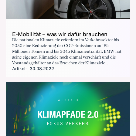
E-Mo­bi­li­tät – was wir da­für brau­chen
Die nationalen Klimaziele erfordern im Verkehrssektor bis
2030 eine Reduzierung der CO2-Emissionen auf 85
Millionen Tonnen und bis 2045 Klimaneutralität. BMW hat
seine eigenen Klimaziele noch einmal verschärft und die
Vorstandsgehälter an das Erreichen der Klimaziele
Artikel
30.08.2022
geknüpft. Frank Weber, Mitglied des Vorstands (BMW),
blickt beim Tag der Industrie optimistisch in die Zukunft.