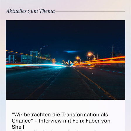
Aktuelles zum Thema
"Wir be­trach­ten die Trans­for­ma­ti­on als
Chan­ce" – In­ter­view mit Fe­lix Fa­ber von
Shell