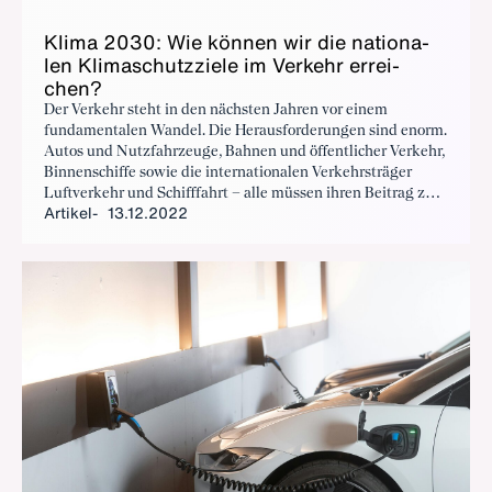
Kli­ma 2030: Wie kön­nen wir die na­tio­na­
len Kli­ma­schutz­zie­le im Ver­kehr er­rei­
chen?
Der Verkehr steht in den nächsten Jahren vor einem
fundamentalen Wandel. Die Herausforderungen sind enorm.
Autos und Nutzfahrzeuge, Bahnen und öffentlicher Verkehr,
Binnenschiffe sowie die internationalen Verkehrsträger
Luftverkehr und Schifffahrt – alle müssen ihren Beitrag zur
Artikel
13.12.2022
schrittweisen Dekarbonisierung unserer Mobilität leisten.