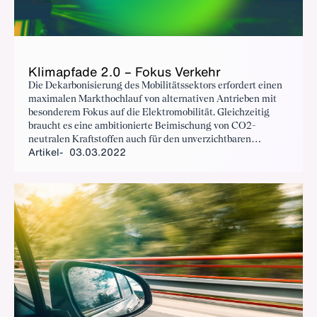
Kli­mapfa­de 2.0 – Fo­kus Ver­kehr
Die Dekarbonisierung des Mobilitätssektors erfordert einen
maximalen Markthochlauf von alternativen Antrieben mit
besonderem Fokus auf die Elektromobilität. Gleichzeitig
braucht es eine ambitionierte Beimischung von CO2-
neutralen Kraftstoffen auch für den unverzichtbaren
Artikel
03.03.2022
Klimaschutzbeitrag der Pkw und Lkw-Bestandsflotten.