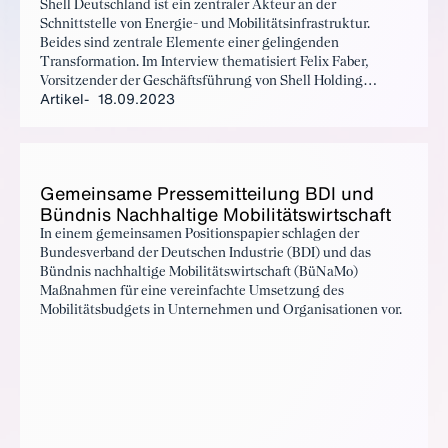
Shell Deutschland ist ein zentraler Akteur an der
Schnittstelle von Energie- und Mobilitätsinfrastruktur.
Beides sind zentrale Elemente einer gelingenden
Transformation. Im Interview thematisiert Felix Faber,
Vorsitzender der Geschäftsführung von Shell Holding
Artikel
18.09.2023
Deutschland den Infrastrukturausbau, die Dekarbonisierung,
Technologien für Klimaneutralität und was er von der
Politik erwartet.
Ge­mein­sa­me Pres­se­mit­tei­lung BDI und
Bünd­nis Nach­hal­ti­ge Mo­bi­li­täts­wirt­schaft
In einem gemeinsamen Positionspapier schlagen der
Bundesverband der Deutschen Industrie (BDI) und das
Bündnis nachhaltige Mobilitätswirtschaft (BüNaMo)
Maßnahmen für eine vereinfachte Umsetzung des
Mobilitätsbudgets in Unternehmen und Organisationen vor.