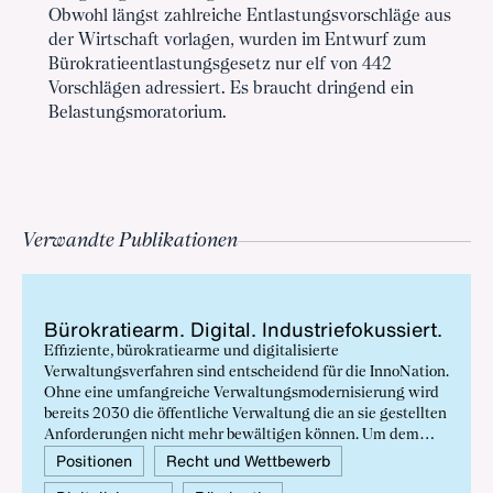
Obwohl längst zahlreiche Entlastungsvorschläge aus
der Wirtschaft vorlagen, wurden im Entwurf zum
Bürokratieentlastungsgesetz nur elf von 442
Vorschlägen adressiert. Es braucht dringend ein
Belastungsmoratorium.
Verwandte Publikationen
Bü­ro­kra­tie­arm. Di­gi­tal. In­dus­trie­fo­kus­siert.
Effiziente, bürokratiearme und digitalisierte
Verwaltungsverfahren sind entscheidend für die InnoNation.
Ohne eine umfangreiche Verwaltungsmodernisierung wird
bereits 2030 die öffentliche Verwaltung die an sie gestellten
Anforderungen nicht mehr bewältigen können. Um dem
entschlossen entgegenzuwirken, schlägt der BDI ein
Positionen
Recht und Wettbewerb
Leitbild für die öffentliche Verwaltung 2030 vor und nennt