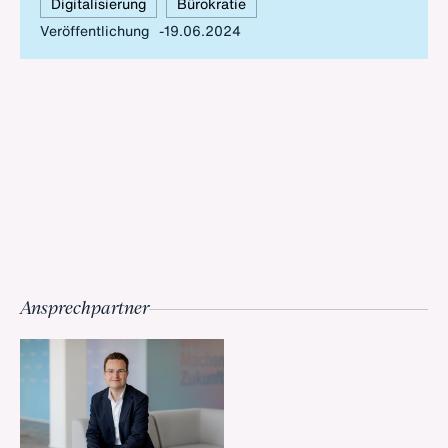
Digitalisierung
Bürokratie
sieben Schritte, um es zu erreichen.
Veröffentlichung
19.06.2024
Ansprechpartner