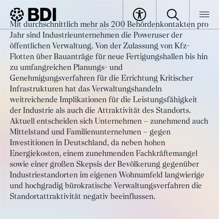
Artikel
Mit durchschnittlich mehr als 200 Behördenkontakten pro
Bürokratiearm. Digital.
Jahr sind Industrieunternehmen die Poweruser der
BDI
Artikel
Industriefokussiert. – Leitbild
öffentlichen Verwaltung. Von der Zulassung von Kfz-
Flotten über Bauanträge für neue Fertigungshallen bis hin
öffentliche Verwaltung 2030.
zu umfangreichen Planungs- und
Genehmigungsverfahren für die Errichtung Kritischer
Infrastrukturen hat das Verwaltungshandeln
weitreichende Implikationen für die Leistungsfähigkeit
der Industrie als auch die Attraktivität des Standorts.
Aktuell entscheiden sich Unternehmen – zunehmend auch
Mittelstand und Familienunternehmen – gegen
Investitionen in Deutschland, da neben hohen
Energiekosten, einem zunehmenden Fachkräftemangel
sowie einer großen Skepsis der Bevölkerung gegenüber
Industriestandorten im eigenen Wohnumfeld langwierige
und hochgradig bürokratische Verwaltungsverfahren die
Standortattraktivität negativ beeinflussen.