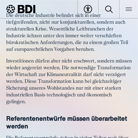
Artikel
Die deutsche Industrie befindet sich in einer
Richtlinie über
tiefgreifenden, nicht nur konjunkturellen, sondern auch
BDI
Artikel
Industrieemissionen schlank und
strukturellen Krise. Wesentliche Leitbranchen der
Industrie ächzen unter den immer weiter verschärften
unbürokratisch umsetzen
bürokratischen Anforderungen, die zu einem großen Teil
auf europarechtlichen Vorgaben beruhen.
Investitionen dürfen aber nicht erschwert, sondern müssen
wieder angereizt werden. Die notwendige Transformation
der Wirtschaft zur Klimaneutralität darf nicht verzögert
werden. Diese Transformation kann bei gleichzeitiger
Sicherung unseres Wohlstandes nur mit einer starken
industriellen Basis technologisch und ökonomisch
gelingen.
Referentenentwürfe müssen überarbeitet
werden