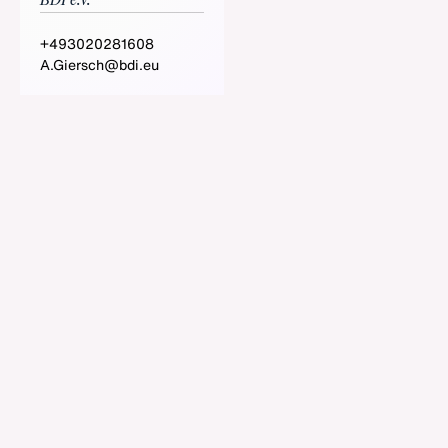
BDI e.V.
+493020281608
A.Giersch@bdi.eu