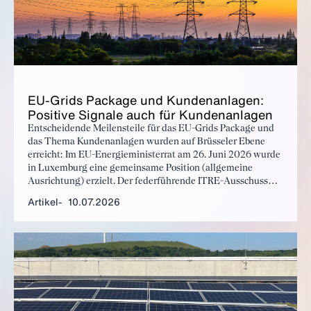
EU-Grids Packa­ge und Kun­den­an­la­gen:
Po­si­ti­ve Si­gna­le auch für Kun­den­an­la­gen
Entscheidende Meilensteile für das EU-Grids Package und
das Thema Kundenanlagen wurden auf Brüsseler Ebene
erreicht: Im EU-Energieministerrat am 26. Juni 2026 wurde
in Luxemburg eine gemeinsame Position (allgemeine
Ausrichtung) erzielt. Der federführende ITRE-Ausschuss
des Europäischen Parlaments (EP) hat kurz darauf am 2. Juli
Artikel
10.07.2026
2026 Compromise Amendments angenommen, darunter
wortgleich das von Frau Wechsler MdEP eingereichte
Amendment zum Thema Kundenanlagen. Nun ist der Weg
frei für Trilog Verhandlungen.****