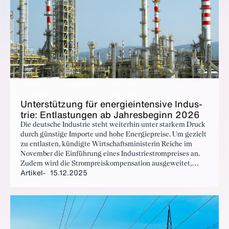
Un­ter­stüt­zung für en­er­gie­in­ten­si­ve In­dus­
trie: Ent­las­tun­gen ab Jah­res­be­ginn 2026
Die deutsche Industrie steht weiterhin unter starkem Druck
durch günstige Importe und hohe Energiepreise. Um gezielt
zu entlasten, kündigte Wirtschaftsministerin Reiche im
November die Einführung eines Industriestrompreises an.
Zudem wird die Strompreiskompensation ausgeweitet,
Artikel
15.12.2025
Zuschüsse zu Übertragungsnetzkosten für 2026 gewährt
und die Stromsteuersenkung für das produzierende
Gewerbe verstetigt. Der BDI begrüßt die Maßnahmen, warnt
jedoch vor Einschränkungen beim Industriestrompreis und
durch Medien entstandenen falschen Erwartungen.