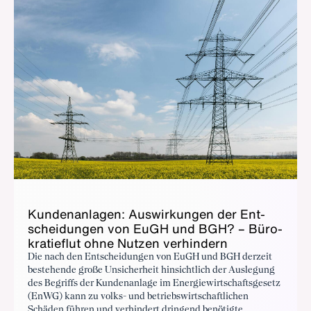
Kun­den­an­la­gen: Aus­wir­kun­gen der Ent­
schei­dun­gen von Eu­GH und BGH? – Bü­ro­
kra­tie­f­lut oh­ne Nut­zen ver­hin­dern
Die nach den Entscheidungen von EuGH und BGH derzeit
bestehende große Unsicherheit hinsichtlich der Auslegung
des Begriffs der Kundenanlage im Energiewirtschaftsgesetz
(EnWG) kann zu volks- und betriebswirtschaftlichen
Schäden führen und verhindert dringend benötigte