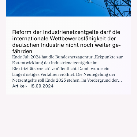
Re­form der In­dus­trie­netz­ent­gel­te darf die
in­ter­na­tio­na­le Wett­be­werbs­fä­hig­keit der
deut­schen In­dus­trie nicht noch wei­ter ge­
fähr­den
Ende Juli 2024 hat die Bundesnetzagentur „Eckpunkte zur
Fortentwicklung der Industrienetzentgelte im
Elektrizitätsbereich“ veröffentlicht. Damit wurde ein
längerfristiges Verfahren eröffnet. Die Neuregelung der
Netzentgelte soll Ende 2025 stehen. Im Vordergrund der
Artikel
18.09.2024
geplanten Reform steht das Anreizen von Flexibilität. Der
BDI hat dazu Mitte September seine Stellungnahme an die
Bundesnetzagentur geschickt.