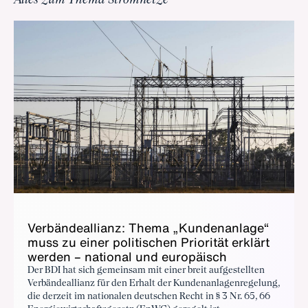
Ver­bän­de­al­li­anz: The­ma „Kun­den­an­la­ge“
muss zu ei­ner po­li­ti­schen Prio­ri­tät er­klärt
wer­den – na­tio­nal und eu­ro­pä­isch
Der BDI hat sich gemeinsam mit einer breit aufgestellten
Verbändeallianz für den Erhalt der Kundenanlagenregelung,
die derzeit im nationalen deutschen Recht in § 3 Nr. 65, 66