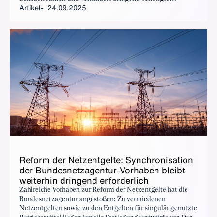
Artikel
24.09.2025
Investitionen am Standort Deutschland. Darüber hinaus
stellt die derzeitige Situation auch ein nicht zu
unterschätzendes gesamtgesellschaftliches Risiko dar. Das
Zusammenspiel des Versorgungssystems könnte
grundlegend gestört werden.
Re­form der Netz­ent­gel­te: Syn­chro­ni­sa­ti­on
der Bun­des­netz­agen­tur-Vor­ha­ben bleibt
wei­ter­hin drin­gend er­for­der­lich
Zahlreiche Vorhaben zur Reform der Netzentgelte hat die
Bundesnetzagentur angestoßen: Zu vermiedenen
Netzentgelten sowie zu den Entgelten für singulär genutzte