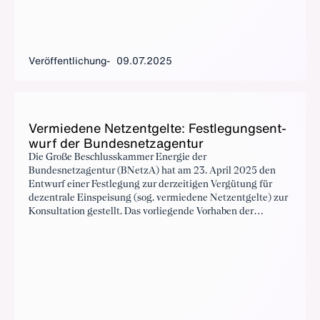
Veröffentlichung
09.07.2025
Ver­mie­de­ne Netz­ent­gel­te: Fest­le­gungs­ent­
wurf der Bun­des­netz­agen­tur
Die Große Beschlusskammer Energie der
Bundesnetzagentur (BNetzA) hat am 23. April 2025 den
Entwurf einer Festlegung zur derzeitigen Vergütung für
dezentrale Einspeisung (sog. vermiedene Netzentgelte) zur
Konsultation gestellt. Das vorliegende Vorhaben der
Bundesnetzagentur ist Teil des „Gesamtpaketes“ zur
Reform der Netzentgelte. Der BDI hat im Rahmen der
öffentlichen Konsultation zu den Eckpunkten der
Bundesnetzagentur zu den sog. Industrienetzentgelten im
September 2024 eine BDI-Position vorgelegt.