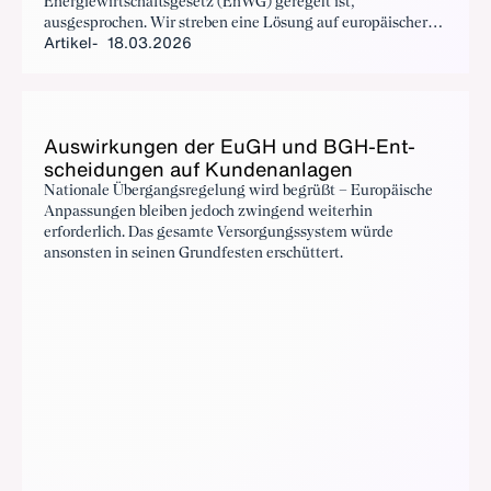
Energiewirtschaftsgesetz (EnWG) geregelt ist,
ausgesprochen. Wir streben eine Lösung auf europäischer
Artikel
18.03.2026
Ebene an. Die Elektrizitätsbinnenmarktrichtlinie muss
angepasst werden.
Aus­wir­kun­gen der Eu­GH und BGH-Ent­
schei­dun­gen auf Kun­den­an­la­gen
Nationale Übergangsregelung wird begrüßt – Europäische
Anpassungen bleiben jedoch zwingend weiterhin
erforderlich. Das gesamte Versorgungssystem würde
ansonsten in seinen Grundfesten erschüttert.