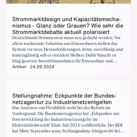
Strom­markt­de­sign und Ka­pa­zi­täts­me­cha­
nis­mus - Glanz oder Grau­en? Wie sehr die
Strom­markt­de­bat­te ak­tu­ell po­la­ri­siert
Deutschlands Stromsystem muss neu gedacht werden. Vor
allem wachsende Volumina aus Erneuerbaren stellen das
System vor neue Herausforderungen, denn: zuverlässig und
kostengünstig soll es trotzdem bleiben. Dafür braucht es
klug gesetzte Investitionsrahmen für Erneuerbare und
Artikel
24.09.2024
steuerbare Kapazitäten, vorausschauende Regelungen für
lokale Signale sowie nachfrageseitige Flexibilitätsoptionen,
die gesamtwirtschaftlich Sinn machen.
Stel­lung­nah­me: Eck­punk­te der Bun­des­
netz­agen­tur zu In­dus­trie­netz­ent­gel­ten
Das Anreizen von Flexibilität steht bei der Reform im
Vordergrund. Die Bundesnetzagentur hat „Eckpunkte zur
Fortentwicklung der Industrienetzentgelte im
Elektrizitätsbereich“ Ende Juli 2024 veröffentlicht. Der BDI
hat Mitte September seine Stellungnahme fristgerecht bei
der Bundesnetzagentur eingereicht.