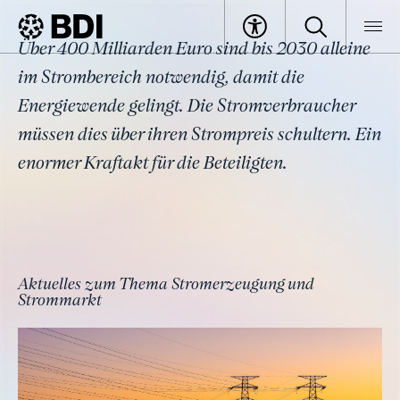
Thema
Über 400 Milliarden Euro sind bis 2030 alleine
Strom
BDI
Themen
im Strombereich notwendig, damit die
Energiewende gelingt. Die Stromverbraucher
müssen dies über ihren Strompreis schultern. Ein
enormer Kraftakt für die Beteiligten.
Aktuelles zum Thema Stromerzeugung und
Strommarkt