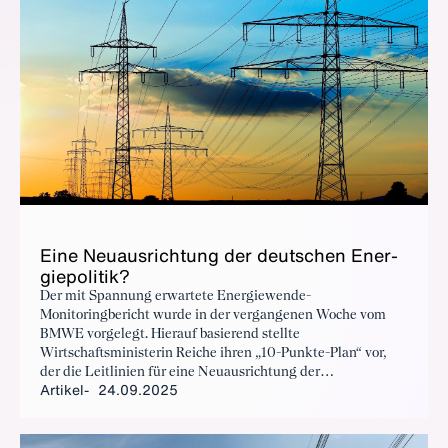
Ei­ne Neu­aus­rich­tung der deut­schen En­er­
gie­po­li­tik?
Der mit Spannung erwartete Energiewende-
Monitoringbericht wurde in der vergangenen Woche vom
BMWE vorgelegt. Hierauf basierend stellte
Wirtschaftsministerin Reiche ihren „10-Punkte-Plan“ vor,
der die Leitlinien für eine Neuausrichtung der
Artikel
24.09.2025
Energiepolitik skizzieren soll. Beide Papiere greifen viele
der Forderungen auf, die auch der BDI im Rahmen seiner
Studie „Energiewende auf Kurs bringen“ vom März 2025
erhoben hatte.