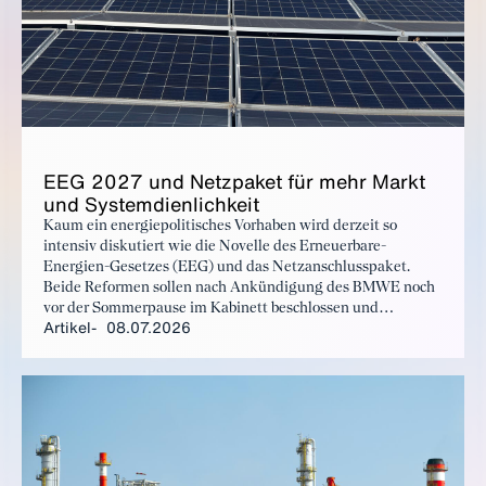
EEG 2027 und Netz­pa­ket für mehr Markt
und Sys­tem­dienlich­keit
Kaum ein energiepolitisches Vorhaben wird derzeit so
intensiv diskutiert wie die Novelle des Erneuerbare-
Energien-Gesetzes (EEG) und das Netzanschlusspaket.
Beide Reformen sollen nach Ankündigung des BMWE noch
vor der Sommerpause im Kabinett beschlossen und
Artikel
08.07.2026
anschließend in das parlamentarische Verfahren eingebracht
werden. EEG 2027 und das Netzanschlusspaket sind zwei
zentrale Bausteine der Bundesregierung, um die
Energiewende künftig kosteneffizienter, marktlicher und
netzverträglicher zu gestalten.