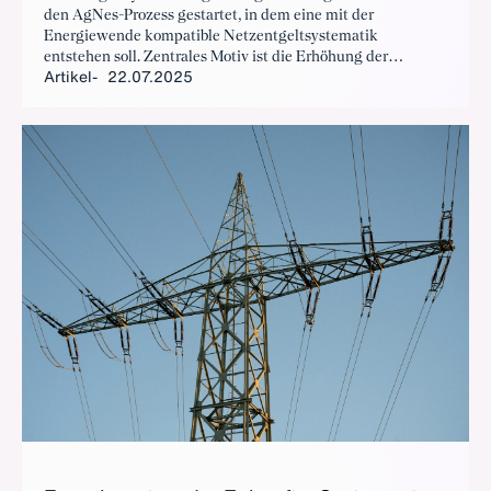
den AgNes-Prozess gestartet, in dem eine mit der
Energiewende kompatible Netzentgeltsystematik
entstehen soll. Zentrales Motiv ist die Erhöhung der
Artikel
22.07.2025
Flexibilität zur effizienteren Nutzung der Netze, was bereits
bei der Reform der Individuellen Netzentgelte als Ziel
formuliert wurde. Im Folgenden finden Sie eine Übersicht zu
den Grundlinien und zum Status Quo der Debatte.