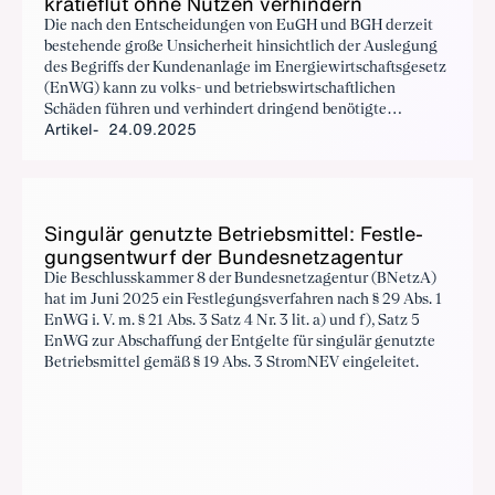
kra­tie­f­lut oh­ne Nut­zen ver­hin­dern
Die nach den Entscheidungen von EuGH und BGH derzeit
bestehende große Unsicherheit hinsichtlich der Auslegung
des Begriffs der Kundenanlage im Energiewirtschaftsgesetz
(EnWG) kann zu volks- und betriebswirtschaftlichen
Schäden führen und verhindert dringend benötigte
Artikel
24.09.2025
Investitionen am Standort Deutschland. Darüber hinaus
stellt die derzeitige Situation auch ein nicht zu
unterschätzendes gesamtgesellschaftliches Risiko dar. Das
Zusammenspiel des Versorgungssystems könnte
grundlegend gestört werden.
Sin­gu­lär ge­nutz­te Be­triebs­mit­tel: Fest­le­
gungs­ent­wurf der Bun­des­netz­agen­tur
Die Beschlusskammer 8 der Bundesnetzagentur (BNetzA)
hat im Juni 2025 ein Festlegungsverfahren nach § 29 Abs. 1
EnWG i. V. m. § 21 Abs. 3 Satz 4 Nr. 3 lit. a) und f), Satz 5
EnWG zur Abschaffung der Entgelte für singulär genutzte
Betriebsmittel gemäß § 19 Abs. 3 StromNEV eingeleitet.