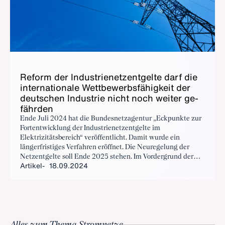
Re­form der In­dus­trie­netz­ent­gel­te darf die
in­ter­na­tio­na­le Wett­be­werbs­fä­hig­keit der
deut­schen In­dus­trie nicht noch wei­ter ge­
fähr­den
Ende Juli 2024 hat die Bundesnetzagentur „Eckpunkte zur
Fortentwicklung der Industrienetzentgelte im
Elektrizitätsbereich“ veröffentlicht. Damit wurde ein
längerfristiges Verfahren eröffnet. Die Neuregelung der
Netzentgelte soll Ende 2025 stehen. Im Vordergrund der
Artikel
18.09.2024
geplanten Reform steht das Anreizen von Flexibilität. Der
BDI hat dazu Mitte September seine Stellungnahme an die
Bundesnetzagentur geschickt.
Alles zum Thema Stromnetze