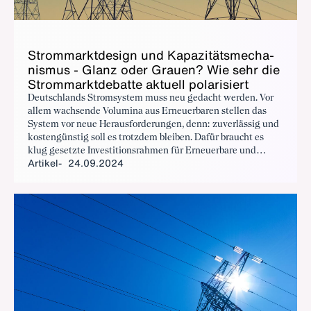
Strom­markt­de­sign und Ka­pa­zi­täts­me­cha­
nis­mus - Glanz oder Grau­en? Wie sehr die
Strom­markt­de­bat­te ak­tu­ell po­la­ri­siert
Deutschlands Stromsystem muss neu gedacht werden. Vor
allem wachsende Volumina aus Erneuerbaren stellen das
System vor neue Herausforderungen, denn: zuverlässig und
kostengünstig soll es trotzdem bleiben. Dafür braucht es
klug gesetzte Investitionsrahmen für Erneuerbare und
Artikel
24.09.2024
steuerbare Kapazitäten, vorausschauende Regelungen für
lokale Signale sowie nachfrageseitige Flexibilitätsoptionen,
die gesamtwirtschaftlich Sinn machen.